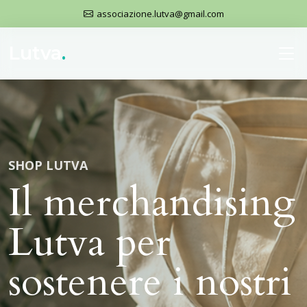
associazione.lutva@gmail.com
Lutva
.
SHOP LUTVA
Il merchandising
Lutva per
sostenere i nostri