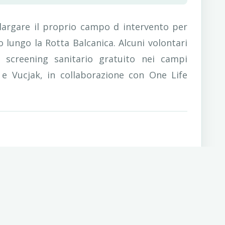
llargare il proprio campo d intervento per
lungo la Rotta Balcanica. Alcuni volontari
 screening sanitario gratuito nei campi
 e Vucjak, in collaborazione con One Life
grandi numeri delle migrazioni.
europei e leggere in modo consapevole questo
dita su eventi che avvengono a poca distanza da