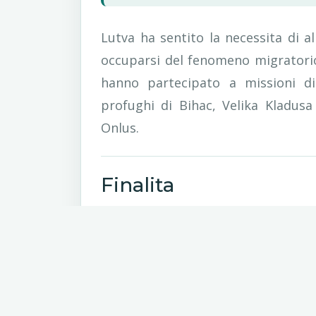
Lutva ha sentito la necessita di a
occuparsi del fenomeno migratorio 
hanno partecipato a missioni di
profughi di Bihac, Velika Kladusa
Onlus.
Finalita
Riconoscere gli esseri umani dietro ai 
Comprendere la situazione ai confini 
fenomeno.
Incentivare un informazione approfon
noi.