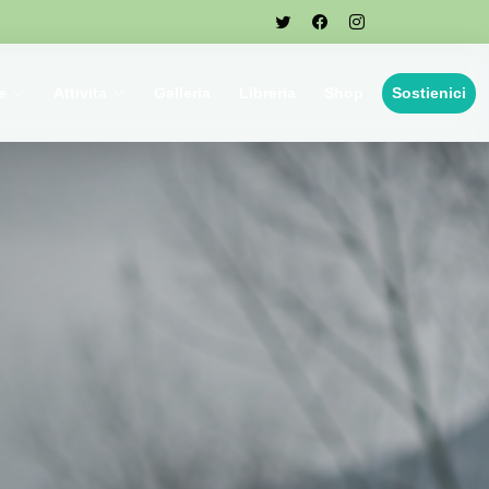
e
Attivita
Galleria
Libreria
Shop
Sostienici